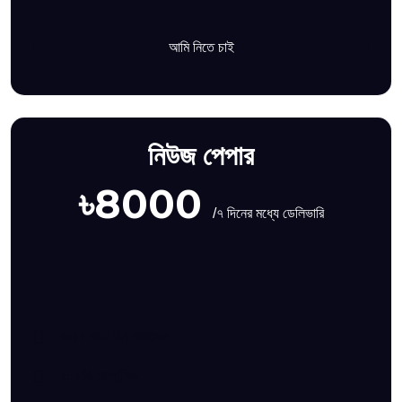
আমি নিতে চাই
নিউজ পেপার
৳8000
/৭ দিনের মধ্যে ডেলিভারি
ওয়েব সাইট ইন লারাভেল
১০০% রেস্পন্সিভ