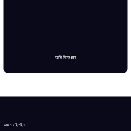
অনলাইন POS সিস্টেম
১০ জিবি BDIX হোস্টিং
ফ্রি .com ডোমেন
আমি নিতে চাই
আমাদের ইমেইল