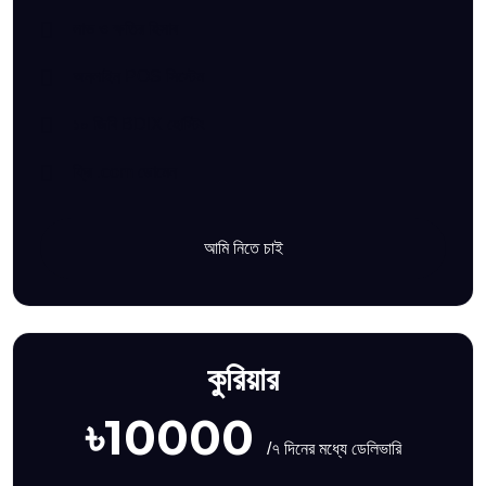
লাভ ও ক্ষতির হিসাব
অনলাইন POS সিস্টেম
১০ জিবি BDIX হোস্টিং
ফ্রি .com ডোমেন
আমি নিতে চাই
কুরিয়ার
৳10000
/৭ দিনের মধ্যে ডেলিভারি