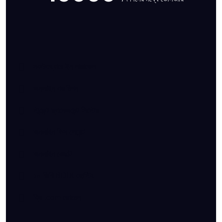
সফটওয়্যারে ইন লারাভেল
অনলাইন এডমিশন
স্টুডেন্ট ম্যানেজমেন্ট সিস্টেম
অনলাইন ফিস পেমেন্ট
অনলাইন রেজাল্ট
১০ জিবি BDIX হোস্টিং
ফ্রি .com ডোমেন