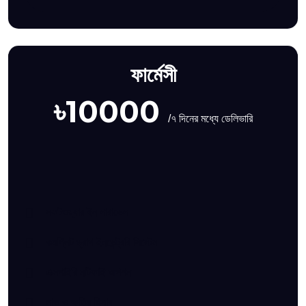
ফার্মেসী
৳10000
/৭ দিনের মধ্যে ডেলিভারি
সফটওয়্যার ইন লারাভেল
কমপ্লিট ড্রাগ ইনভেন্ট্ররি সিস্টেম
এক্সপাইরি নটিফাই অপশন
লাভ ও ক্ষতির হিসাব