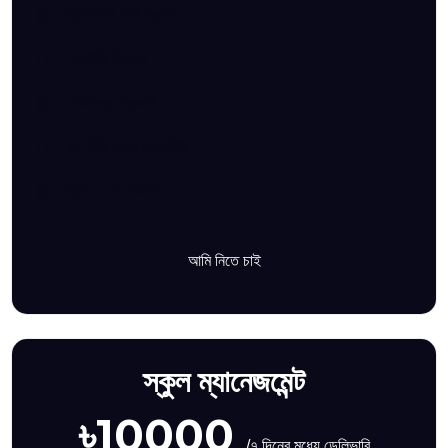
ফ্রি ওয়েব ভিউ অ্যাপ
রিপোর্টার সিস্টেম
এডসেস্ন ফ্রেন্ডলি
১০ জিবি BDIX হোস্টিং
ফ্রি .com ডোমেন
আমি নিতে চাই
স্কুল ম্যানেজমেন্ট
৳10000
/৭ দিনের মধ্যে ডেলিভারি