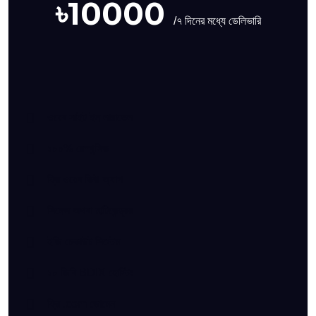
৳10000
/৭ দিনের মধ্যে ডেলিভারি
ওয়েব সাইট ইন লারাভেল
১০০% রেস্পন্সিভ
ফ্রি ওয়েব ভিউ অ্যাপ
সিঙ্গেল অথবা মাল্টিভেন্ড্রর
ইজি চেকাউট সিস্টেম
১০ জিবি BDIX হোস্টিং
ফ্রি .com ডোমেন