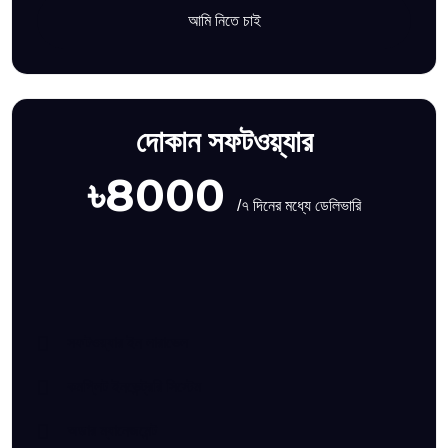
আমি নিতে চাই
দোকান সফটওয়্যার
৳8000
/৭ দিনের মধ্যে ডেলিভারি
সফটওয়্যার ইন লারাভেল
কমপ্লিট ইনভেন্ট্ররি সিস্টেম
অডার ম্যানেজমেন্ট