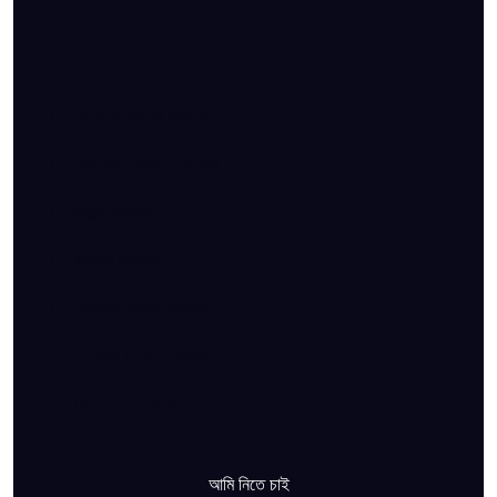
সফটওয়্যারে ইন লারাভেল
পিক আপ রিকুয়েস্ট সিস্টেম
মার্চেন্ট প্যানেল
রাইডার প্যানেল
অনলাইন ট্রাকিং সিস্টেম
১০ জিবি BDIX হোস্টিং
ফ্রি .com ডোমেন
আমি নিতে চাই