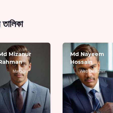
 তালিকা
Md Mizanur
Md Nayeem
Rahman
Hossain
Manager
Web Designer