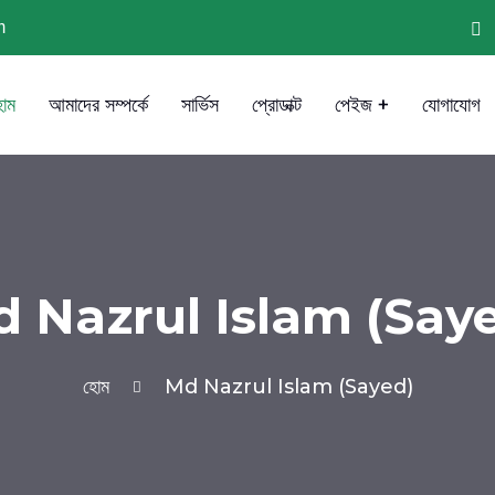
m
োম
আমাদের সম্পর্কে
সার্ভিস
প্রোডাক্ট
পেইজ +
যোগাযোগ
 Nazrul Islam (Say
হোম
Md Nazrul Islam (Sayed)