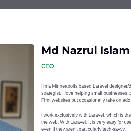
Md Nazrul Islam
CEO
I'm a Minneapolis based Laravel designer/
strategist. I love helping small businesses 
Firm websites but occasionally take on addi
I work exclusively with Laravel, which is 
the web. With Laravel, it is very easy for u
even if they aren't particularly tech-savvy.