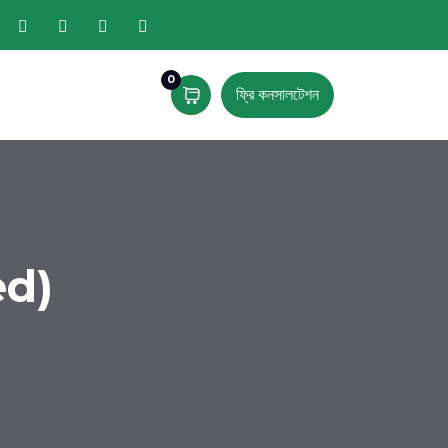
0
ফ্রি কনসালটেশন
ed)