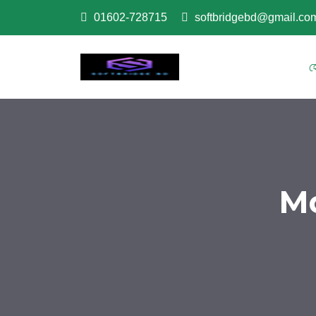
01602-728715
softbridgebd@gmail.co
হ
Md